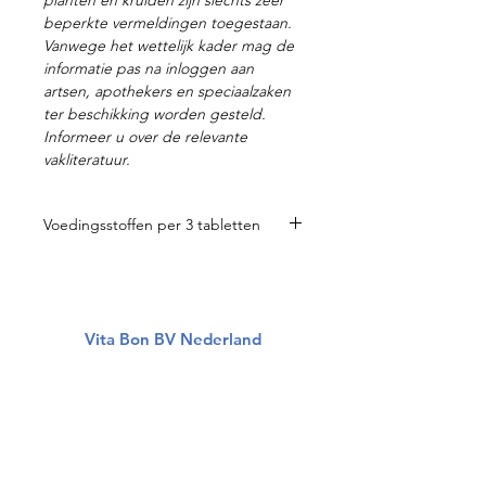
planten en kruiden zijn slechts zeer
beperkte vermeldingen toegestaan.
Vanwege het wettelijk kader mag de
informatie pas na inloggen aan
artsen, apothekers en speciaalzaken
ter beschikking worden gesteld.
Informeer u over de relevante
vakliteratuur.
Voedingsstoffen per 3 tabletten
L-glutamine 500 mg
Gladde iep 500 mg
Citrusbioflavonoïde 200 mg
Cats Claw (binnenbast) 200 mg
Vita Bon BV Nederland
MSM 125 mg
Vitamine B5 50 mg
Over ons
Lactobacillus rhamnosus 12 * 109
Alle producten
levende kiemen
Disclaimer
Verzendkosten