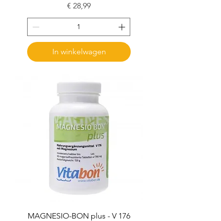
Prijs
€ 28,99
In winkelwagen
MAGNESIO-BON plus - V 176