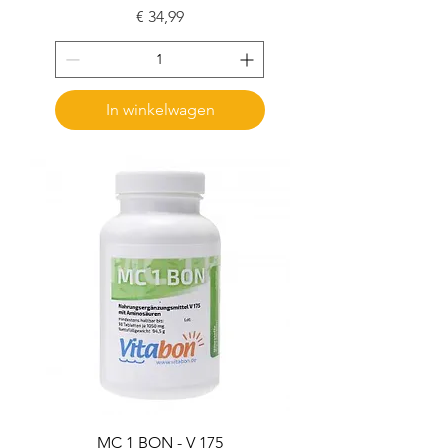
Prijs
€ 34,99
In winkelwagen
MC 1 BON - V 175