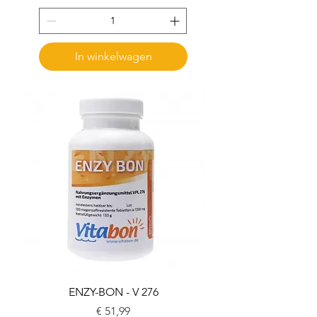
In winkelwagen
ENZY-BON - V 276
Prijs
€ 51,99