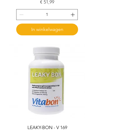
Prijs
€ 51,99
In winkelwagen
LEAKY-BON - V 169