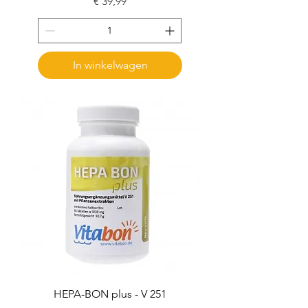
Prijs
€ 39,99
In winkelwagen
HEPA-BON plus - V 251