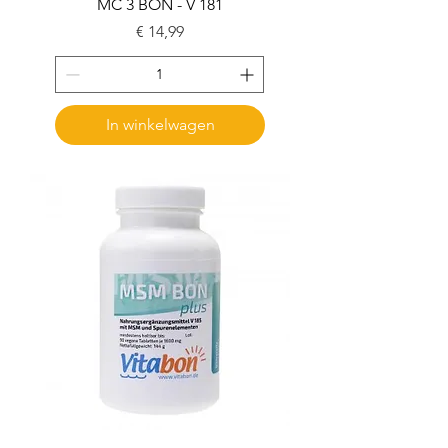
MC 3 BON - V 181
Prijs
€ 14,99
In winkelwagen