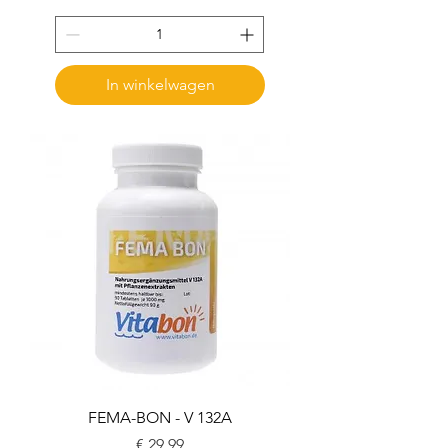
In winkelwagen
FEMA-BON - V 132A
Prijs
€ 29,99