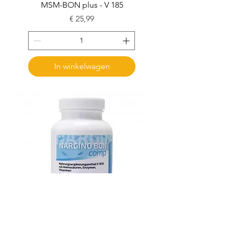
MSM-BON plus - V 185
Prijs
€ 25,99
In winkelwagen