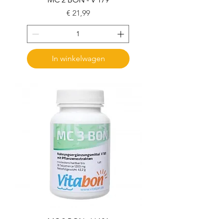
Prijs
€ 21,99
In winkelwagen