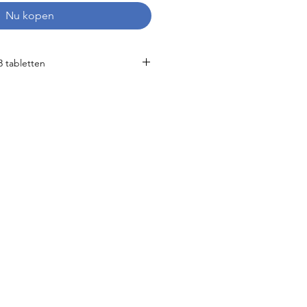
Nu kopen
3 tabletten
als chelaatcomplex 2250 mg
50 mg
50 mg