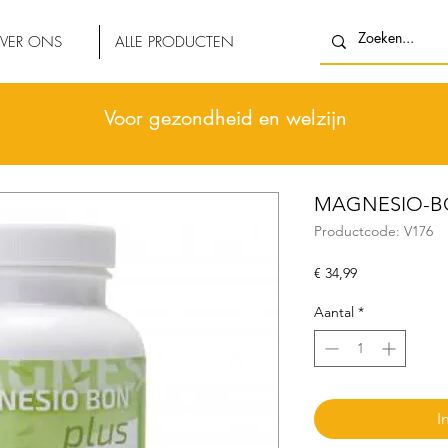
VER ONS
ALLE PRODUCTEN
Voor gezondheid en welzijn
MAGNESIO-BON
Productcode: V176
Prijs
€ 34,99
Aantal
*
I