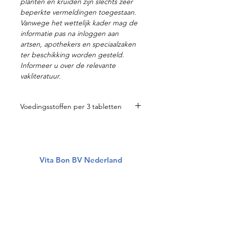
planten en kruiden zijn slechts zeer
beperkte vermeldingen toegestaan.
Vanwege het wettelijk kader mag de
informatie pas na inloggen aan
artsen, apothekers en speciaalzaken
ter beschikking worden gesteld.
Informeer u over de relevante
vakliteratuur.
Voedingsstoffen per 3 tabletten
Vitamine B6 30,00 mg
Tomatenextract WSTCII 150 mg
Nattokinase 60,00 mg
Vitamine B6 30,00 mg
Vita Bon BV Nederland
Foliumzuur 1,35 mg
Vitamine B12 60 mcg
Over ons
Vitamine K2 240 mcg
Alle producten
Disclaimer
Verzendkosten