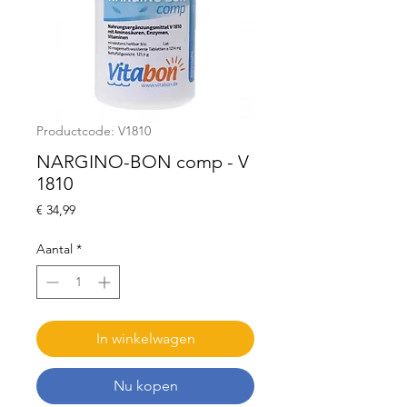
Productcode: V1810
NARGINO-BON comp - V
1810
Prijs
€ 34,99
Aantal
*
In winkelwagen
Nu kopen