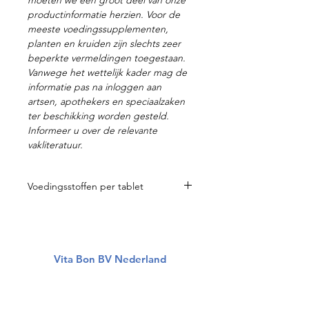
moeten we een groot deel van onze
productinformatie herzien. Voor de
meeste voedingssupplementen,
planten en kruiden zijn slechts zeer
beperkte vermeldingen toegestaan.
Vanwege het wettelijk kader mag de
informatie pas na inloggen aan
artsen, apothekers en speciaalzaken
ter beschikking worden gesteld.
Informeer u over de relevante
vakliteratuur.
Voedingsstoffen per tablet
DHA uit Algen 1050 mg
Bosbessenextract 315 mg
Aronia-extract 105 mg
Vlierbessenextract 150 mg
Vita Bon BV Nederland
Luteïne concentraat 51 mg
Zeaxanthine concentraat 15 mg
Over ons
Alle producten